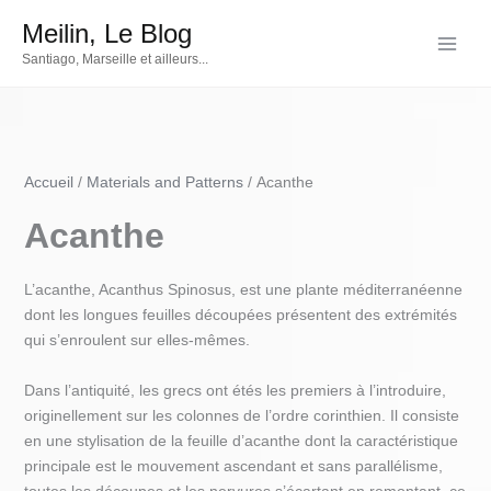
Aller
Meilin, Le Blog
au
Santiago, Marseille et ailleurs...
contenu
Accueil
Materials and Patterns
Acanthe
Acanthe
L’acanthe, Acanthus Spinosus, est une plante méditerranéenne
dont les longues feuilles découpées présentent des extrémités
qui s’enroulent sur elles-mêmes.
Dans l’antiquité, les grecs ont étés les premiers à l’introduire,
originellement sur les colonnes de l’ordre corinthien. Il consiste
en une stylisation de la feuille d’acanthe dont la caractéristique
principale est le mouvement ascendant et sans parallélisme,
toutes les découpes et les nervures s’écartant en remontant, ce