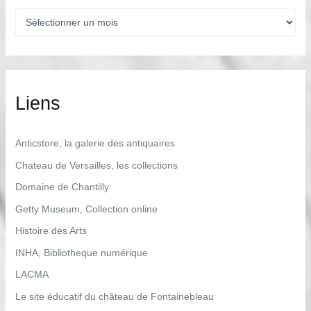
A
r
c
h
i
v
e
Liens
s
Anticstore, la galerie des antiquaires
Chateau de Versailles, les collections
Domaine de Chantilly
Getty Museum, Collection online
Histoire des Arts
INHA, Bibliotheque numérique
LACMA
Le site éducatif du château de Fontainebleau